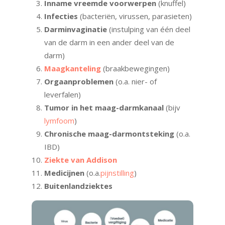
Inname vreemde voorwerpen
(knuffel)
Infecties
(bacteriën, virussen, parasieten)
Darminvaginatie
(instulping van één deel
van de darm in een ander deel van de
darm)
Maagkanteling
(braakbewegingen)
Orgaanproblemen
(o.a. nier- of
leverfalen)
Tumor in het maag-darmkanaal
(bijv
lymfoom
)
Chronische maag-darmontsteking
(o.a.
IBD)
Ziekte van Addison
Medicijnen
(o.a.
pijnstilling
)
Buitenlandziektes