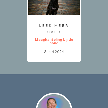
LEES MEER
OVER
Maagkanteling bij de
hond
8 mei 2024