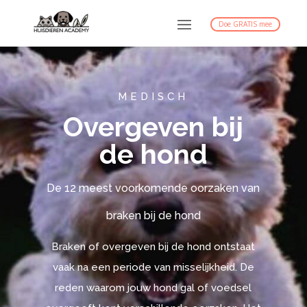
Doe GRATIS mee
MEDISCH
Overgeven bij
de hond
De 12 meest voorkomende oorzaken van
braken bij de hond
Braken of overgeven bij de hond ontstaat
vaak na een periode van misselijkheid. De
reden waarom jouw hond gal of voedsel