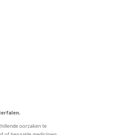
ierfalen.
hillende oorzaken te
tof of bepaalde medicijnen