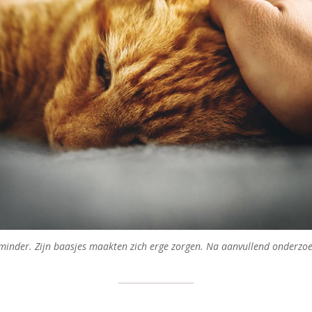
rd minder. Zijn baasjes maakten zich erge zorgen. Na aanvullend onderz