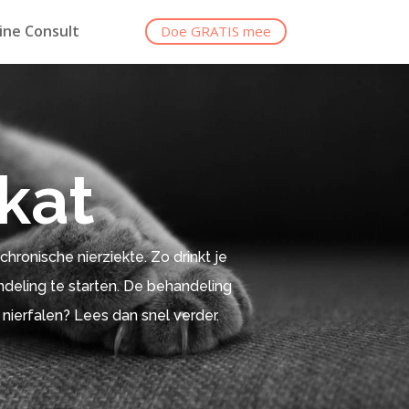
ine Consult
Doe GRATIS mee
 kat
chronische nierziekte. Zo drinkt je
ndeling te starten. De behandeling
 nierfalen? Lees dan snel verder.