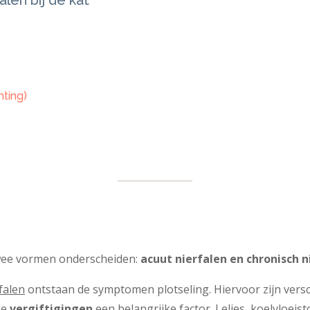
ting)
wee vormen onderscheiden:
acuut nierfalen en chronisch n
falen
ontstaan de symptomen plotseling. Hiervoor zijn versc
de
vergiftigingen
een belangrijke factor. Lelies, koelvloeis