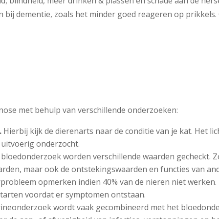
, blindheid, meer drinken & plassen en schade aan de hersen
en bij dementie, zoals het minder goed reageren op prikkels
agnose met behulp van verschillende onderzoeken:
.
Hierbij kijk de dierenarts naar de conditie van je kat. Het 
 uitvoerig onderzocht.
 bloedonderzoek worden verschillende waarden gecheckt. Zo
arden, maar ook de ontstekingswaarden en functies van a
erprobleem opmerken indien 40% van de nieren niet werken. 
starten voordat er symptomen ontstaan.
rineonderzoek wordt vaak gecombineerd met het bloedonder