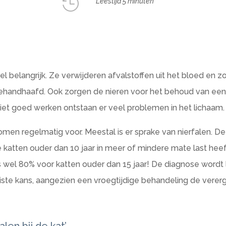

Leestijd 5 minuten
eel belangrijk. Ze verwijderen afvalstoffen uit het bloed en 
gehandhaafd. Ook zorgen de nieren voor het behoud van een
niet goed werken ontstaan er veel problemen in het lichaam.
men regelmatig voor. Meestal is er sprake van nierfalen. D
 katten ouder dan 10 jaar in meer of mindere mate last hee
s wel 80% voor katten ouder dan 15 jaar! De diagnose wordt la
te kans, aangezien een vroegtijdige behandeling de vererge
len bij de kat’