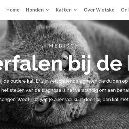
Home
Honden
Katten
Over Wietske
Onl
MEDISCH
rfalen bij de
 de oudere kat. Er zijn verschillende signalen die duiden op 
a het stellen van de diagnose is het verstandig om een beha
lengen. Weet jij al wat je allemaal kunt doen bij een kat met