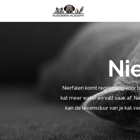
Nie
Nierfalen komt regelmatig voor bij
kat meer water en valt vaak af. N
kan de levensduur van je kat ver