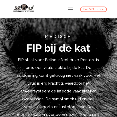
Doe GRATIS mee
MEDISCH
FIP bij de kat
FIP staat voor Feline Infectieuze Peritonitis
en is een virale ziekte bij de kat. De
aandoening komt gelukkig niet vaak voor. Het
virus is erg krachtig, waardoor het
afweersysteem de infectie vaak niet kan
overwinnen. De symptomen uitten zich
veelal in koorts en lusteloosheid. De
meeste katten overleven deze infectie niet.