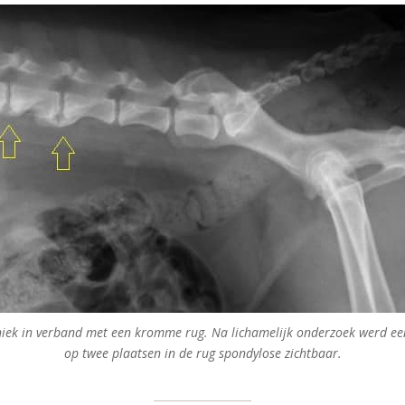
iniek in verband met een kromme rug. Na lichamelijk onderzoek werd ee
op twee plaatsen in de rug spondylose zichtbaar.