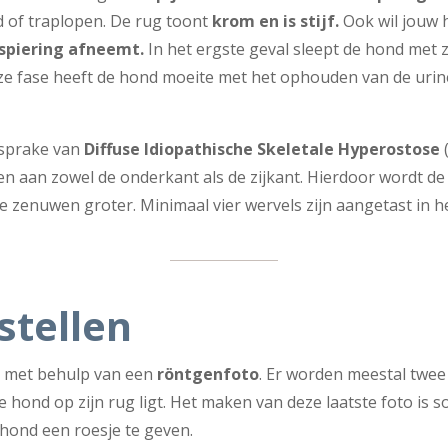
d of traplopen. De rug toont
krom en is stijf.
Ook wil jouw 
spiering afneemt.
In het ergste geval sleept de hond met z
ze fase heeft de hond moeite met het ophouden van de urin
t sprake van
Diffuse Idiopathische Skeletale Hyperostose
(
 aan zowel de onderkant als de zijkant. Hierdoor wordt de ru
 zenuwen groter. Minimaal vier wervels zijn aangetast in h
stellen
d met behulp van een
röntgenfoto
. Er worden meestal twee
e hond op zijn rug ligt. Het maken van deze laatste foto is s
hond een roesje te geven.