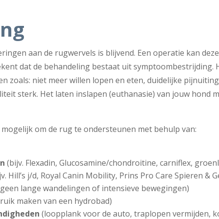
ing
ringen aan de rugwervels is blijvend. Een operatie kan dez
kent dat de behandeling bestaat uit symptoombestrijding. Hie
 zoals: niet meer willen lopen en eten, duidelijke pijnuitin
teit sterk. Het laten inslapen (euthanasie) van jouw hond m
 mogelijk om de rug te ondersteunen met behulp van:
en
(bijv. Flexadin, Glucosamine/chondroitine, carniflex, groen
jv. Hill’s j/d, Royal Canin Mobility, Prins Pro Care Spieren & 
geen lange wandelingen of intensieve bewegingen)
bruik maken van een hydrobad)
ndigheden
(loopplank voor de auto, traplopen vermijden, 