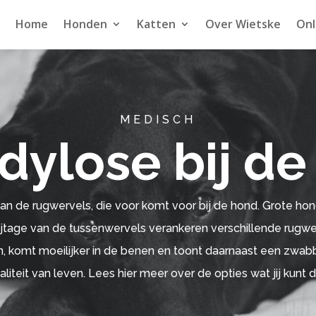
Home
Honden
Katten
Over Wietske
Onl
MEDISCH
dylose bij de
n de rugwervels, die voor komt voor bij de hond. Grote hond
ijtage van de tussenwervels verankeren verschillende rugwer
 komt moeilijker in de benen en toont daarnaast een zwab
iteit van leven. Lees hier meer over de opties wat jij kunt 