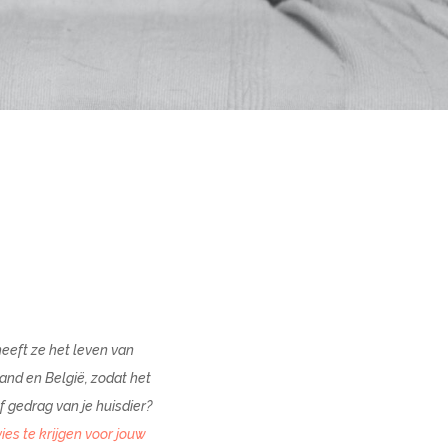
heeft ze het leven van
and en België, zodat het
f gedrag van je huisdier?
es te krijgen voor jouw