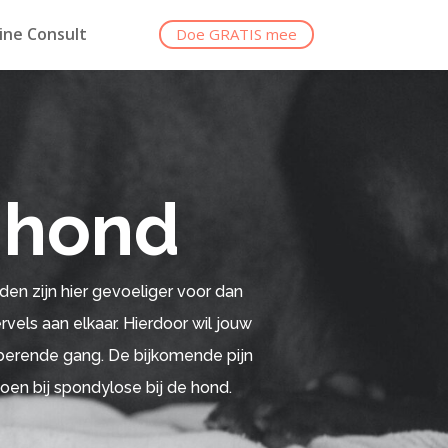
ine Consult
Doe GRATIS mee
 hond
en zijn hier gevoeliger voor dan
vels aan elkaar. Hierdoor wil jouw
berende gang. De bijkomende pijn
doen bij spondylose bij de hond.