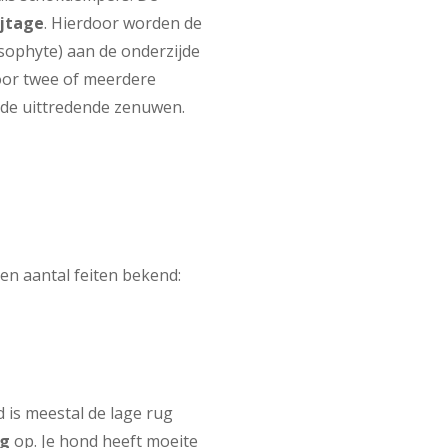
ijtage
. Hierdoor worden de
ophyte) aan de onderzijde
oor twee of meerdere
p de uittredende zenuwen.
een aantal feiten bekend:
 is meestal de lage rug
ng
op. Je hond heeft moeite