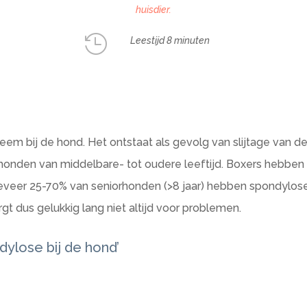
huisdier.

Leestijd 8 minuten
eem bij de hond. Het ontstaat als gevolg van slijtage van d
honden van middelbare- tot oudere leeftijd. Boxers hebben h
eer 25-70% van seniorhonden (>8 jaar) hebben spondylose.
gt dus gelukkig lang niet altijd voor problemen.
ylose bij de hond’