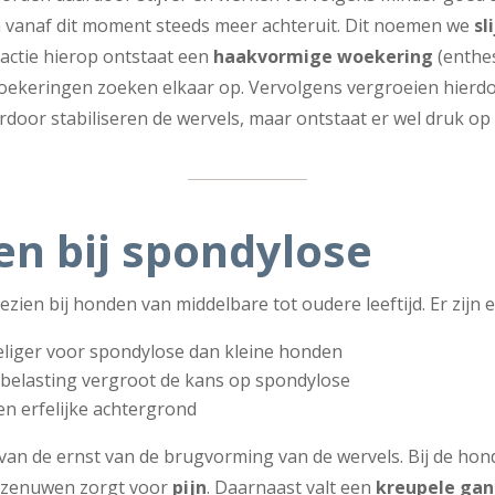
 vanaf dit moment steeds meer achteruit. Dit noemen we
sl
eactie hierop ontstaat een
haakvormige woekering
(enthes
oekeringen zoeken elkaar op. Vervolgens vergroeien hierd
rdoor stabiliseren de wervels, maar ontstaat er wel druk o
n bij spondylose
zien bij honden van middelbare tot oudere leeftijd. Er zijn 
eliger voor spondylose dan kleine honden
belasting vergroot de kans op spondylose
n erfelijke achtergrond
n de ernst van de brugvorming van de wervels. Bij de hond
 zenuwen zorgt voor
pijn
. Daarnaast valt een
kreupele ga