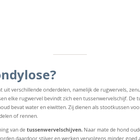
ondylose?
t uit verschillende onderdelen, namelijk de rugwervels, ze
en elke rugwervel bevindt zich een tussenwervelschijf. De t
oud bevat water en eiwitten. Zij dienen als stootkussen voor
delen of rennen.
ning van de
tussenwervelschijven.
Naar mate de hond ouder
worden daardoor stijver en werken vervolgens minder goed 