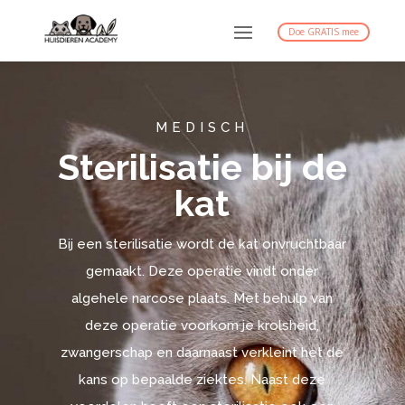
Doe GRATIS mee
MEDISCH
Sterilisatie bij de
kat
Bij een sterilisatie wordt de kat onvruchtbaar
gemaakt. Deze operatie vindt onder
algehele narcose plaats. Met behulp van
deze operatie voorkom je krolsheid,
zwangerschap en daarnaast verkleint het de
kans op bepaalde ziektes. Naast deze