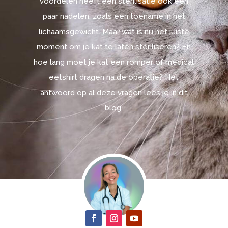
voordelen heeft een sterilisatie ook een
paar nadelen, zoals een toename in het
lichaamsgewicht. Maar wat is nu het juiste
moment om je kat te laten steriliseren? En
hoe lang moet je kat een romper of medical
eetshirt dragen na de operatie? Het
antwoord op al deze vragen lees je in dit
blog.