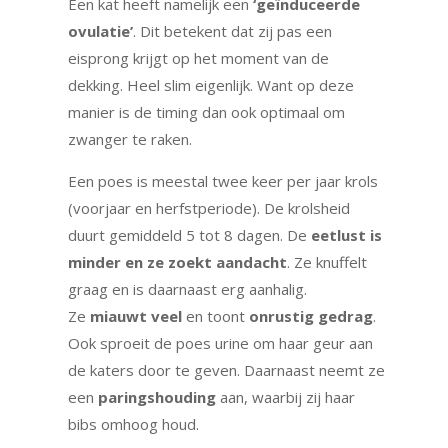
Een kat heeft namelijk een
‘geïnduceerde
ovulatie’
. Dit betekent dat zij pas een
eisprong krijgt op het moment van de
dekking. Heel slim eigenlijk. Want op deze
manier is de timing dan ook optimaal om
zwanger te raken.
Een poes is meestal twee keer per jaar krols
(voorjaar en herfstperiode). De krolsheid
duurt gemiddeld 5 tot 8 dagen. De
eetlust is
minder en ze zoekt aandacht
. Ze knuffelt
graag en is daarnaast erg aanhalig.
Ze
miauwt veel
en toont
onrustig gedrag
.
Ook sproeit de poes urine om haar geur aan
de katers door te geven. Daarnaast neemt ze
een
paringshouding
aan, waarbij zij haar
bibs omhoog houd.