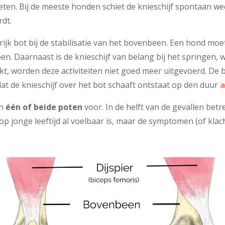
eten. Bij de meeste honden schiet de knieschijf spontaan wee
dt.
grijk bot bij de stabilisatie van het bovenbeen. Een hond m
en. Daarnaast is de knieschijf van belang bij het springen
rkt, worden deze activiteiten niet goed meer uitgevoerd. D
t de knieschijf over het bot schaaft ontstaat op den duur
a
an
één of beide poten
voor. In de helft van de gevallen betr
op jonge leeftijd al voelbaar is, maar de symptomen (of kla