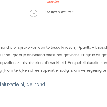
huisdier.

Leestijd 12 minuten
 hond is er sprake van een te losse knieschijf (
paella
= kniesch
 uit het groefje en beland naast het gewricht. Er zijn in dit g
vallen, zoals hinkelen of mankheid. Een patellaluxatie komt
rijk om te kijken of een operatie nodig is, om verergering 
aluxatie bij de hond’
?