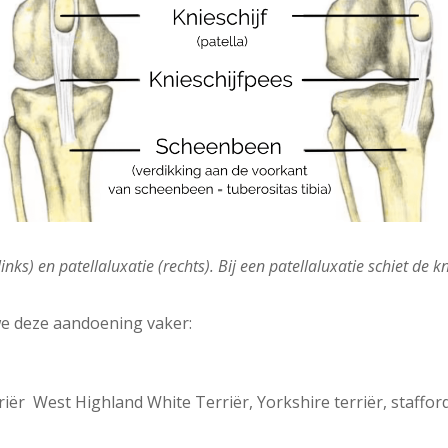
inks) en patellaluxatie (rechts). Bij een patellaluxatie schiet de 
we deze aandoening vaker:
riër West Highland White Terriër, Yorkshire terriër, staffords