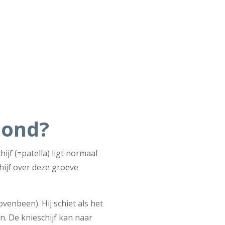
hond?
jf (=patella) ligt normaal
hijf over deze groeve
ovenbeen). Hij schiet als het
en. De knieschijf kan naar