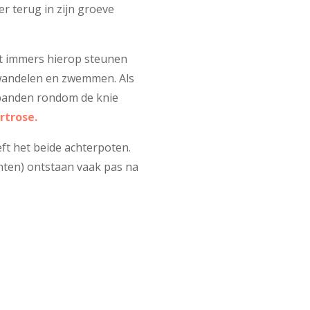
r terug in zijn groeve
oet immers hierop steunen
, wandelen en zwemmen. Als
e banden rondom de knie
rtrose.
eft het beide achterpoten.
chten) ontstaan vaak pas na