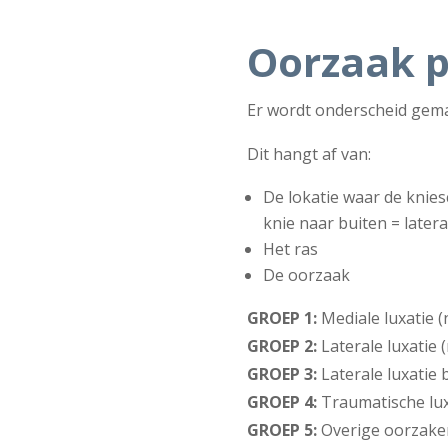
Oorzaak p
Er wordt onderscheid gemaa
Dit hangt af van:
De lokatie waar de kniesc
knie naar buiten = latera
Het ras
De oorzaak
GROEP 1:
Mediale luxatie (
GROEP 2:
Laterale luxatie 
GROEP 3:
Laterale luxatie 
GROEP 4:
Traumatische luxa
GROEP 5:
Overige oorzaken