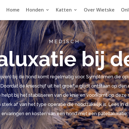
Home
Honden
Katten
Over Wietske
Onl
MEDISCH
aluxatie bij 
chijven) bij de hond komt regelmatig voor. Symptomen die op
oordat de knieschijf uit het groefje glijdt ontstaan op den d
 helpt bij het stabiliseren van de knie en voorkomt op deze 
sterk af van het type operatie die noodzakelijk is. Lees in
ervaringen en kosten van een hond met een patellaluxatie.