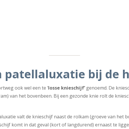
 patellaluxatie bij de 
ortweg ook wel een te ‘
losse knieschijf’
genoemd. De knieschi
lram) van het bovenbeen. Bij een gezonde knie rolt de kniesc
aluxatie valt de knieschijf naast de rolkam (groeve van het b
eschijf komt in dat geval (kort of langdurend) ernaast te ligg