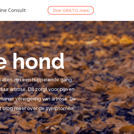
ine Consult
Doe GRATIS mee
de hond
vallen zijn een huppelende gang,
uur artrose. Dit zorgt voor pijn en
manier verergering van artrose. De
 dit blog meer over de symptomen,