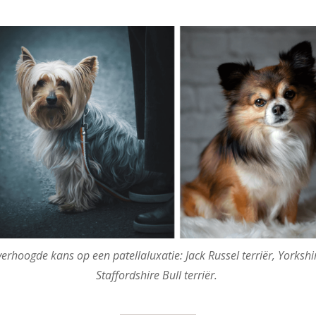
erhoogde kans op een patellaluxatie: Jack Russel terriër, Yorkshi
Staffordshire Bull terriër.