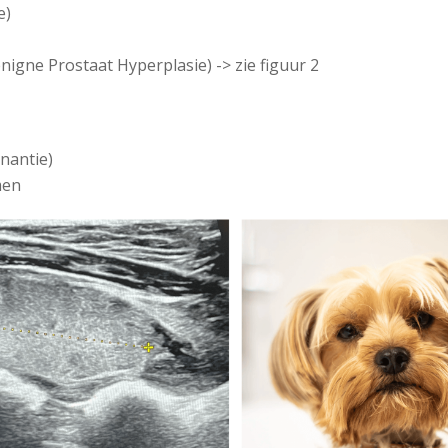
e)
nigne Prostaat Hyperplasie) -> zie figuur 2
nantie)
men