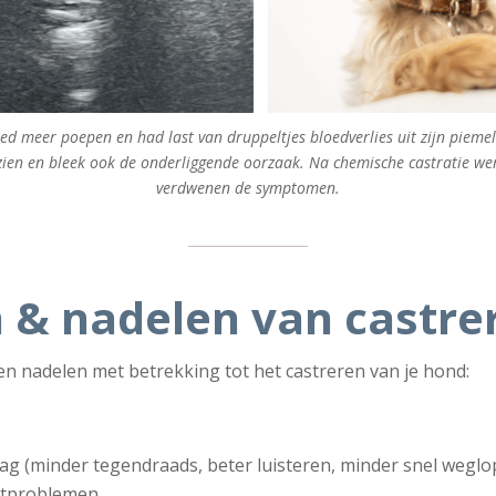
oed meer poepen en had last van druppeltjes bloedverlies uit zijn pieme
zien en bleek ook de onderliggende oorzaak. Na chemische castratie wer
verdwenen de symptomen.
 & nadelen van castr
 en nadelen met betrekking tot het castreren van je hond:
 (minder tegendraads, beter luisteren, minder snel weglo
atproblemen