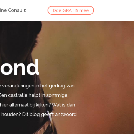
ine Consult
Doe GRATIS mee
hond
e veranderingen in het gedrag van
 Een castratie helpt in sommige
ier allemaal bij kijken? Wat is dan
te houden? Dit blog geeft antwoord