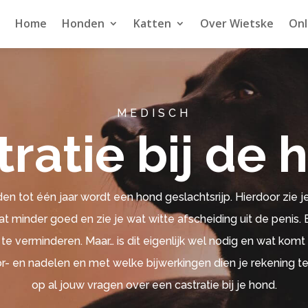
Home
Honden
Katten
Over Wietske
Onl
MEDISCH
tratie bij de 
n tot één jaar wordt een hond geslachtsrijp. Hierdoor zie j
at minder goed en zie je wat witte afscheiding uit de penis.
 verminderen. Maar… is dit eigenlijk wel nodig en wat komt h
or- en nadelen en met welke bijwerkingen dien je rekening 
op al jouw vragen over een castratie bij je hond.